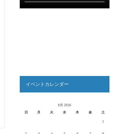
イベントカレンダー
8月 2026
日
月
火
水
木
金
土
1
2
3
4
5
6
7
8