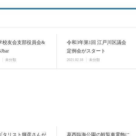
学校友会支部役員会&
令和3年第1回 江戸川区議会
bar
定例会がスタート
未分類
2021.02.18
未分類
ギタリスト輝彦さんが
葛西臨海公園の観覧車電飾に