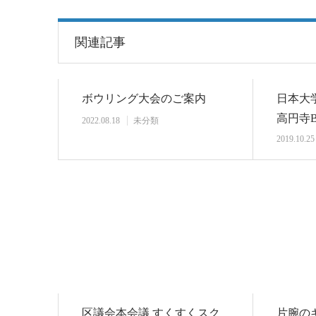
関連記事
ボウリング大会のご案内
日本大
高円寺BJ
2022.08.18
未分類
2019.10.25
区議会本会議 すくすくスク
片腕の