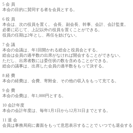
5 会 員
本会の目的に賛同する者を会員とする。
6 役 員
本会は、次の役員を置く。 会長、副会長、幹事、会計、会計監査。
必要に応じて、上記以外の役員を置くことができる。
役員の任期は2年とし、再任を妨げない。
7 会 議
本会の会議は、年1回開かれる総会と役員会とする。
総会は会員の過半数の出席がなければ開会することができない。
ただし、出席者数には委任状の数を含めることができる。
総会の議事は、出席した会員の過半数をもって決する。
8 経 費
本会の経費は、会費、寄附金、その他の収入をもって充てる。
9 会 費
本会の会費は、年1,000円とする。
10 会計年度
本会の会計年度は、毎年1月1日から12月31日までとする。
11 退 会
会員は事務局宛に書面をもって意思表示することで いつでも退会す