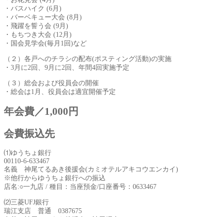
・バスハイク (6月)
・バーベキュー大会 (8月)
・飛躍を誓う会 (9月)
・もちつき大会 (12月)
・国会見学会(毎月1回)など
（２）各戸へのチラシの配布(ポスティング活動)の実施
・3月に2回、9月に2回、年間4回実施予定
（３）総会および役員会の開催
・総会は1月、役員会は適宜開催予定
年会費／1,000円
会費振込先
⑴ゆうちょ銀行
00110-6-633467
名義 神尾てるあき後援会(カミオテルアキコウエンカイ)
※他行からゆうちょ銀行への振込
店名:○一九店 / 種目：当座預金/口座番号：0633467
⑵三菱UFJ銀行
瑞江支店 普通 0387675