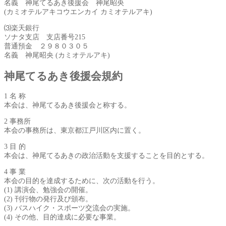
名義 神尾てるあき後援会 神尾昭央
(カミオテルアキコウエンカイ カミオテルアキ)
⑶楽天銀行
ソナタ支店 支店番号215
普通預金 ２９８０３０５
名義 神尾昭央 (カミオテルアキ)
神尾てるあき後援会規約
1 名 称
本会は、神尾てるあき後援会と称する。
2 事務所
本会の事務所は、東京都江戸川区内に置く。
3 目 的
本会は、神尾てるあきの政治活動を支援することを目的とする。
4 事 業
本会の目的を達成するために、次の活動を行う。
(1) 講演会、勉強会の開催。
(2) 刊行物の発行及び頒布。
(3) バスハイク・スポーツ交流会の実施。
(4) その他、目的達成に必要な事業。