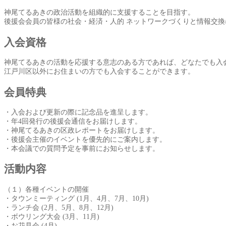
神尾てるあきの政治活動を組織的に支援することを目指す。
後援会会員の皆様の社会・経済・人的 ネットワークづくりと情報交換
入会資格
神尾てるあきの活動を応援する意志のある方であれば、どなたでも入
江戸川区以外にお住まいの方でも入会することができます。
会員特典
・入会および更新の際に記念品を進呈します。
・年4回発行の後援会通信をお届けします。
・神尾てるあきの区政レポートをお届けします。
・後援会主催のイベントを優先的にご案内します。
・本会議での質問予定を事前にお知らせします。
活動内容
（１）各種イベントの開催
・タウンミーティング (1月、4月、7月、10月)
・ランチ会 (2月、5月、8月、12月)
・ボウリング大会 (3月、11月)
・お花見会 (4月)