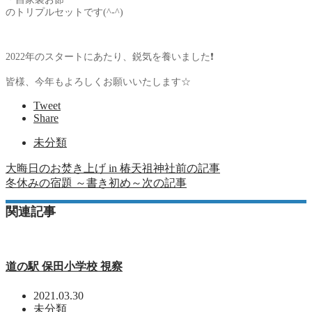
のトリプルセットです(^-^)
2022年のスタートにあたり、鋭気を養いました❗
皆様、今年もよろしくお願いいたします☆
Tweet
Share
未分類
大晦日のお焚き上げ in 椿天祖神社
前の記事
冬休みの宿題 ～書き初め～
次の記事
関連記事
道の駅 保田小学校 視察
2021.03.30
未分類