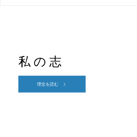
私 の 志
理念を読む