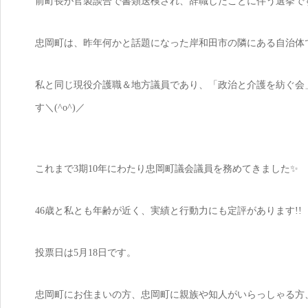
前町長が官製談合で書類送検され、辞職したことに伴う選挙で
忠岡町は、昨年何かと話題になった岸和田市の隣にある自治体
私と同じ現役介護職＆地方議員であり、「政治と介護を紡ぐ会
す＼(^o^)／
これまで3期10年にわたり忠岡町議会議員を務めてきました✨
46歳と私とも年齢が近く、実績と行動力にも定評があります!!
投票日は5月18日です。
忠岡町にお住まいの方、忠岡町に親族や知人がいらっしゃる方