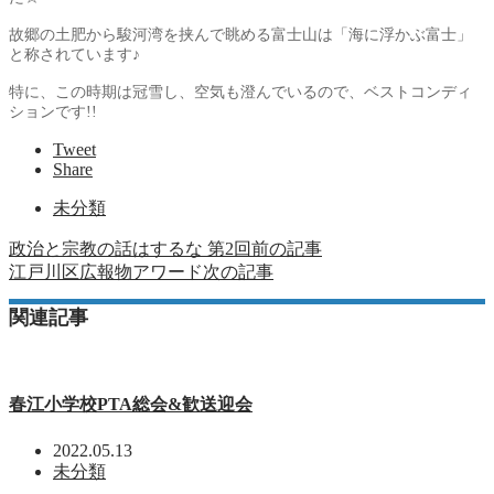
故郷の土肥から駿河湾を挟んで眺める富士山は「海に浮かぶ富士」
と称されています♪
特に、この時期は冠雪し、空気も澄んでいるので、ベストコンディ
ションです!!
Tweet
Share
未分類
政治と宗教の話はするな 第2回
前の記事
江戸川区広報物アワード
次の記事
関連記事
春江小学校PTA総会&歓送迎会
2022.05.13
未分類