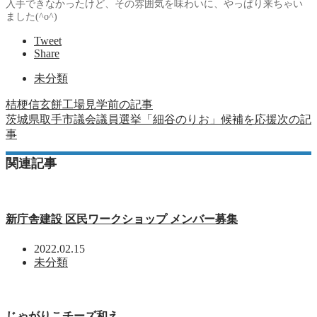
入手できなかったけど、その雰囲気を味わいに、やっぱり来ちゃい
ました(^o^)
Tweet
Share
未分類
桔梗信玄餅工場見学
前の記事
茨城県取手市議会議員選挙「細谷のりお」候補を応援
次の記
事
関連記事
新庁舎建設 区民ワークショップ メンバー募集
2022.02.15
未分類
じゃがりこチーズ和え