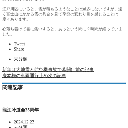
江戸川区にいると、雪が積もるようなことは滅多にないですが、遠
く富士山にかかる雪の具合を見て季節の変わり目を感じることは
度々あります。
心落ち着けて書に集中すると、あっという間に２時間が経っていま
した。
Tweet
Share
未分類
新年は大地震と航空機事故で幕開け
前の記事
鹿本橋の車両通行止め
次の記事
関連記事
龍江吟道会35周年
2024.12.23
未分類