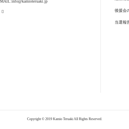
MAIL:info@kamioteruaki.jp
後援会
当選報
Copyright © 2019 Kamio Teruaki All Rights Reserved.