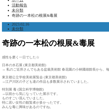
ホーム
活動報告
未分類
奇跡の一本松の根展&毒展
2023.02.16
未分類
奇跡の一本松の根展&毒展
感性を磨く一日でした☆
日本の水石展 (東京都美術館)
→ 私のご近所さんでもある盆栽美術館 春花園の小林國雄館長から、
東京都公立学校美術展覧会 (東京都美術館)
→江戸川区の子ども達の作品も多数展示されていました。
特別展 毒 (国立科学博物館)
→以前から気になっていた展示です。
ものすごい混んでいました。
特に若い女性の観覧者が多かったです。
みんな毒に興味があるのですね。