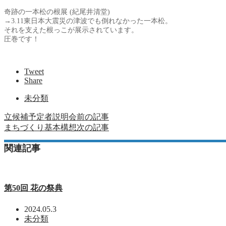
奇跡の一本松の根展 (紀尾井清堂)
→3.11東日本大震災の津波でも倒れなかった一本松。
それを支えた根っこが展示されています。
圧巻です！
Tweet
Share
未分類
立候補予定者説明会
前の記事
まちづくり基本構想
次の記事
関連記事
第50回 花の祭典
2024.05.3
未分類