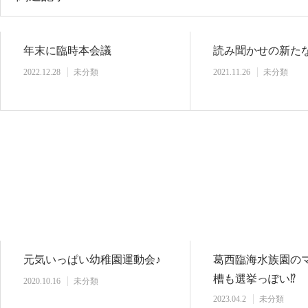
年末に臨時本会議
読み聞かせの新た
2022.12.28
未分類
2021.11.26
未分類
元気いっぱい幼稚園運動会♪
葛西臨海水族園の
槽も選挙っぽい⁉️
2020.10.16
未分類
2023.04.2
未分類