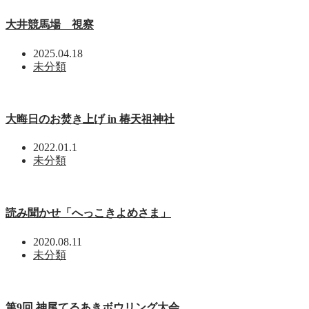
大井競馬場 視察
2025.04.18
未分類
大晦日のお焚き上げ in 椿天祖神社
2022.01.1
未分類
読み聞かせ「へっこきよめさま」
2020.08.11
未分類
第9回 神尾てるあきボウリング大会