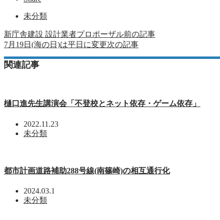
未分類
新庁舎建設 設計業者プロポーザル
前の記事
7月19日(海の日)は平日に変更
次の記事
関連記事
樋口進先生講演会「不登校とネット依存・ゲーム依存」
2022.11.23
未分類
都市計画道路補助288号線(南篠崎)の相互通行化
2024.03.1
未分類