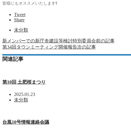
皆様にもオススメいたします❗
Tweet
Share
未分類
新メンバーでの新庁舎建設等検討特別委員会
前の記事
第34回タウンミーティング開催報告
次の記事
関連記事
第10回 土肥桜まつり
2025.01.23
未分類
台風10号情報連絡会議