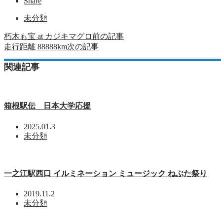
Share
未分類
朽木も宝 at カジキマグロ
前の記事
走行距離 88888km
次の記事
関連記事
箱根駅伝 日本大学応援
2025.01.3
未分類
一之江駅西口 イルミネーション ミュージック ねぶた祭り
2019.11.2
未分類