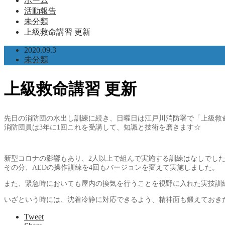
ホーム
活動報告
未分類
上級救命講習 更新
2020.09.3
未分類
上級救命講習 更新
先日の消防団の水出し訓練に続き、日曜日は江戸川消防署で「上級救
消防団員は3年に1回これを受講して、知識と技術を磨きます☆
新型コロナの影響もあり、2人以上で組んで実施する訓練はなしでし
その分、AEDの操作訓練を4回もバージョンを変えて実施しました。
また、緊急時においても屋内の換気を行うことを視野に入れた実技訓
いざという時には、沈着冷静に対応できるよう、精神面も鍛えておき
Tweet