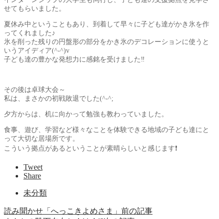
せてもらいました。
夏休み中ということもあり、到着して早々に子ども達がかき氷を作
ってくれました♪
氷を削った残りの円盤形の部分をかき氷のデコレーションに使うと
いうアイディア(^-^)v
子ども達の豊かな発想力に感銘を受けました‼️
その後は卓球大会～
私は、まさかの初戦敗退でした(^-^;
夕方からは、机に向かって勉強も教わっていました。
食事、遊び、学習など様々なことを体験できる地域の子ども達にと
って大切な居場所です。
こういう拠点があるということが素晴らしいと感じます❗
Tweet
Share
未分類
読み聞かせ「へっこきよめさま」
前の記事