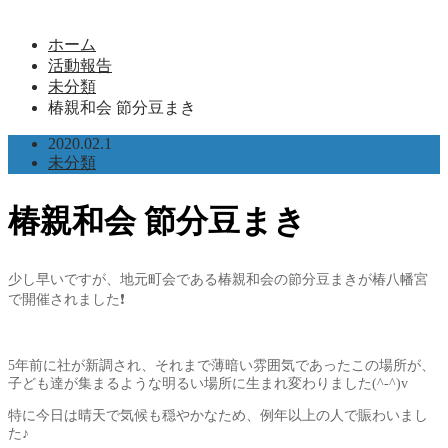
ホーム
活動報告
未分類
椿親和会 節分豆まき
2020.02.1
未分類
椿親和会 節分豆まき
少し早いですが、地元町会である椿親和会の節分豆まきが椿八幡宮
で開催されました❗
5年前に社が新調され、それまで薄暗い雰囲気であったこの場所が、
子ども達が集まるような明るい場所に生まれ変わりました(^-^)v
特に今日は晴天で気候も穏やかなため、例年以上の人で賑わいまし
た♪