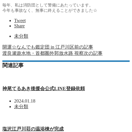
毎年、私は消防団として警備にあたっています。
今年も事故なく、無事に終えることができました☆
Tweet
Share
未分類
開運☆なんでも鑑定団 in 江戸川区
前の記事
渡良瀬遊水地・首都圏外郭放水路 視察
次の記事
関連記事
神尾てるあき後援会公式LINE登録依頼
2024.01.18
未分類
塩沢江戸川荘の温浴棟が完成