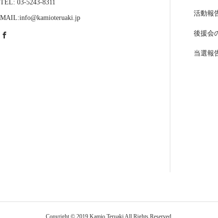
TEL: 03-5243-8311
活動報
MAIL:info@kamioteruaki.jp
後援会
当選報
Copyright © 2019 Kamio Teruaki All Rights Reserved.