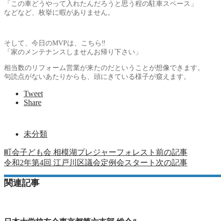
「この車どうやって入れたんだろうと思う程の駐車スペース」
などなど、枚挙に暇がありません。
そして、今日のMVPは、こちら‼️
「家のメンテナンスしませんお帰り下さい」
相当数のリフォーム営業が来たのだということが想像できます。
句読点がないあたりからも、頭にきている様子が窺えます。
Tweet
Share
未分類
町会子ども会 相模湖プレジャーフォレスト
前の記事
令和2年第4回 江戸川区議会定例会スタート
次の記事
関連記事