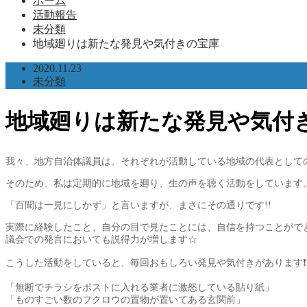
ホーム
活動報告
未分類
地域廻りは新たな発見や気付きの宝庫
2020.11.23
未分類
地域廻りは新たな発見や気付
我々、地方自治体議員は、それぞれが活動している地域の代表として
そのため、私は定期的に地域を廻り、生の声を聴く活動をしています
「百聞は一見にしかず」と言いますが、まさにその通りです!!
実際に経験したこと、自分の目で見たことには、自信を持つことがで
議会での発言においても説得力が増します☆
こうした活動をしていると、毎回おもしろい発見や気付きがあります❗
「無断でチラシをポストに入れる業者に激怒している貼り紙」
「ものすごい数のフクロウの置物が置いてある玄関前」